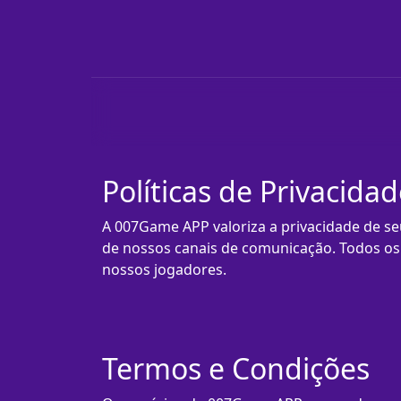
Políticas de Privacida
A 007Game APP valoriza a privacidade de s
de nossos canais de comunicação. Todos os 
nossos jogadores.
Termos e Condições