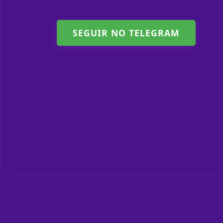
SEGUIR NO TELEGRAM