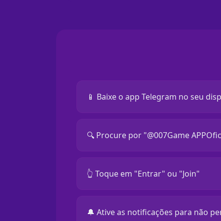
📱 Baixe o app Telegram no seu disp
🔍 Procure por "@007Game APPOfic
👆 Toque em "Entrar" ou "Join"
🔔 Ative as notificações para não p