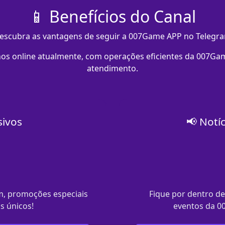
📱 Benefícios do Canal
escubra as vantagens de seguir a 007Game APP no Telegr
s online atualmente, com operações eficientes da 007Game 
atendimento.
sivos
📢 Notí
m, promoções especiais
Fique por dentro d
s únicos!
eventos da 0