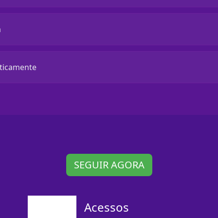
a
aticamente
SEGUIR AGORA
Acessos