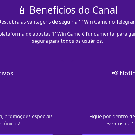
📱 Benefícios do Canal
Descubra as vantagens de seguir a 11Win Game no Telegra
plataforma de apostas 11Win Game é fundamental para gara
segura para todos os usuários.
sivos
📢 Notí
m, promoções especiais
Fique por dentro d
s únicos!
eventos da 