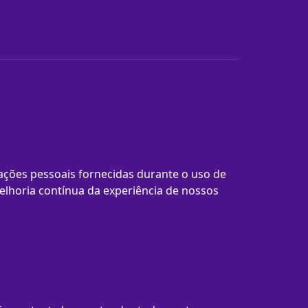
ações pessoais fornecidas durante o uso de
elhoria contínua da experiência de nossos