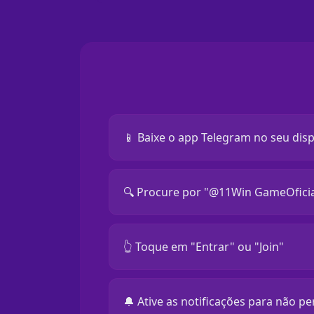
📱 Baixe o app Telegram no seu disp
🔍 Procure por "@11Win GameOficia
👆 Toque em "Entrar" ou "Join"
🔔 Ative as notificações para não p