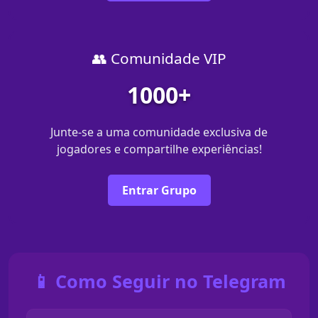
👥 Comunidade VIP
1000+
Junte-se a uma comunidade exclusiva de
jogadores e compartilhe experiências!
Entrar Grupo
📱 Como Seguir no Telegram