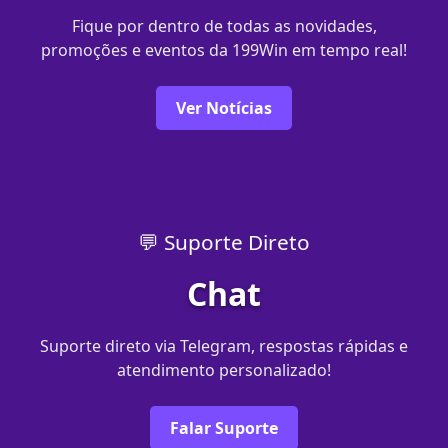
Fique por dentro de todas as novidades,
promoções e eventos da 199Win em tempo real!
Ver Notícias
💬 Suporte Direto
Chat
Suporte direto via Telegram, respostas rápidas e
atendimento personalizado!
Falar Suporte