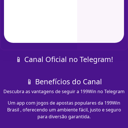
📱 Canal Oficial no Telegram!
📱 Benefícios do Canal
Descubra as vantagens de seguir a 199Win no Telegram
Um app com jogos de apostas populares da 199Win
Brasil , oferecendo um ambiente fácil, justo e seguro
para diversão garantida.