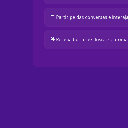
💬 Participe das conversas e interaj
🎁 Receba bônus exclusivos autom