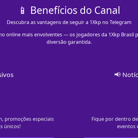
📱 Benefícios do Canal
Descubra as vantagens de seguir a 1Xkp no Telegram
no online mais envolventes — os jogadores da 1Xkp Brasil 
diversão garantida.
sivos
📢 Notí
m, promoções especiais
Fique por dentro d
s únicos!
eventos 