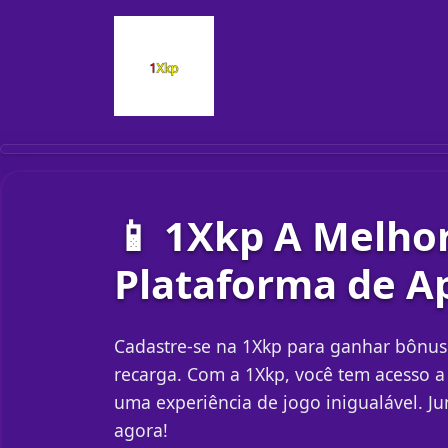
📱 1Xkp A Melho
Plataforma de A
Cadastre-se na 1Xkp para ganhar bônus
recarga. Com a 1Xkp, você tem acesso a
uma experiência de jogo inigualável. J
agora!