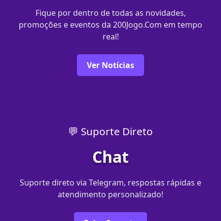
Fique por dentro de todas as novidades,
promoções e eventos da 200Jogo.Com em tempo
real!
Ver Notícias
💬 Suporte Direto
Chat
Suporte direto via Telegram, respostas rápidas e
atendimento personalizado!