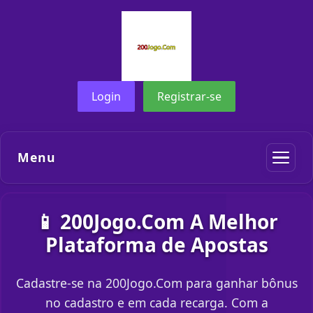
Login
Registrar-se
Menu
📱 200Jogo.Com A Melhor
Plataforma de Apostas
Cadastre-se na 200Jogo.Com para ganhar bônus
no cadastro e em cada recarga. Com a