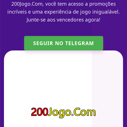
200Jogo.Com, você tem acesso a promoções
incríveis e uma experiência de jogo inigualável.
Junte-se aos vencedores agora!
SEGUIR NO TELEGRAM