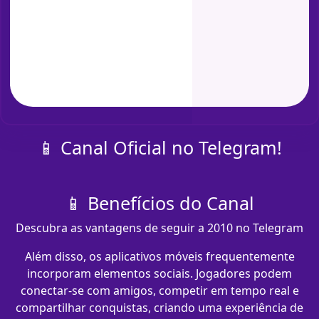
📱 Canal Oficial no Telegram!
📱 Benefícios do Canal
Descubra as vantagens de seguir a 2010 no Telegram
Além disso, os aplicativos móveis frequentemente
incorporam elementos sociais. Jogadores podem
conectar-se com amigos, competir em tempo real e
compartilhar conquistas, criando uma experiência de