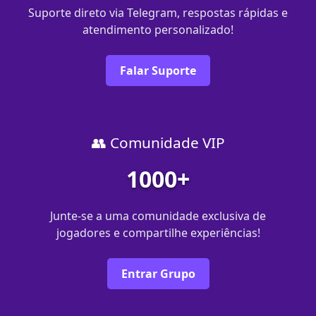
Suporte direto via Telegram, respostas rápidas e
atendimento personalizado!
Falar Suporte
👥 Comunidade VIP
1000+
Junte-se a uma comunidade exclusiva de
jogadores e compartilhe experiências!
Entrar Grupo