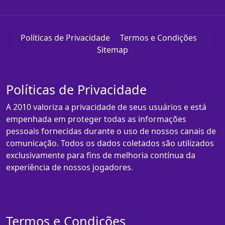
Políticas de Privacidade
Termos e Condições
Sitemap
Políticas de Privacidade
A 2010 valoriza a privacidade de seus usuários e está
empenhada em proteger todas as informações
pessoais fornecidas durante o uso de nossos canais de
comunicação. Todos os dados coletados são utilizados
exclusivamente para fins de melhoria contínua da
experiência de nossos jogadores.
Termos e Condições