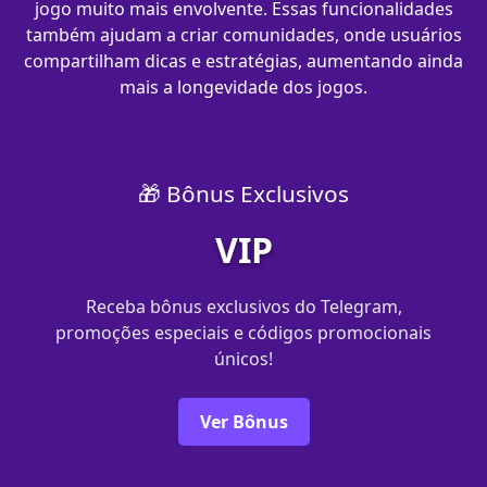
jogo muito mais envolvente. Essas funcionalidades
também ajudam a criar comunidades, onde usuários
compartilham dicas e estratégias, aumentando ainda
mais a longevidade dos jogos.
🎁 Bônus Exclusivos
VIP
Receba bônus exclusivos do Telegram,
promoções especiais e códigos promocionais
únicos!
Ver Bônus