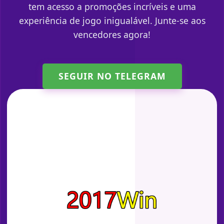
tem acesso a promoções incríveis e uma
experiência de jogo inigualável. Junte-se aos
vencedores agora!
SEGUIR NO TELEGRAM