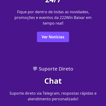
Fique por dentro de todas as novidades,
promoções e eventos da 222Win Baixar em
tempo real!
Ver Notícias
💬 Suporte Direto
Chat
Suporte direto via Telegram, respostas rápidas e
atendimento personalizado!