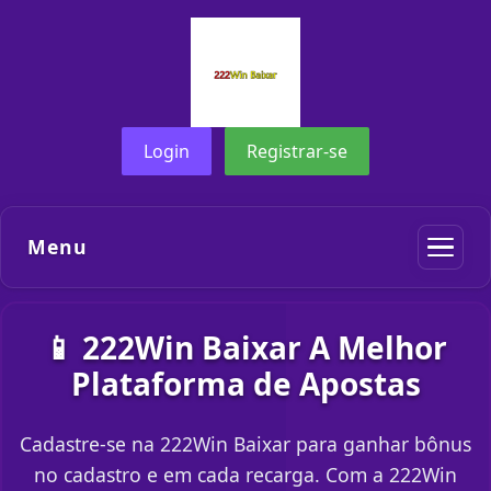
Login
Registrar-se
Menu
📱 222Win Baixar A Melhor
Plataforma de Apostas
Cadastre-se na 222Win Baixar para ganhar bônus
no cadastro e em cada recarga. Com a 222Win