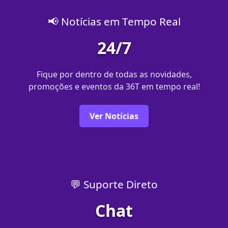
📢 Notícias em Tempo Real
24/7
Fique por dentro de todas as novidades,
promoções e eventos da 36T em tempo real!
Ver Notícias
💬 Suporte Direto
Chat