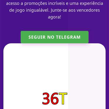
acesso a promoções incríveis e uma experiência
de jogo inigualável. Junte-se aos vencedores
agora!
SEGUIR NO TELEGRAM