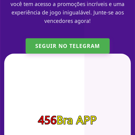
você tem acesso a promoções incríveis e uma
experiência de jogo inigualável. Junte-se aos
vencedores agora!
SEGUIR NO TELEGRAM