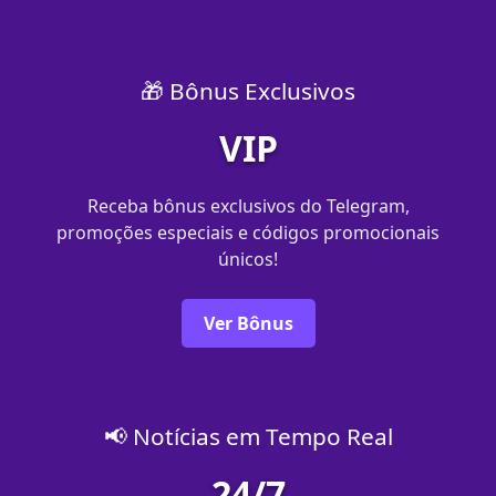
🎁 Bônus Exclusivos
VIP
Receba bônus exclusivos do Telegram,
promoções especiais e códigos promocionais
únicos!
Ver Bônus
📢 Notícias em Tempo Real
24/7