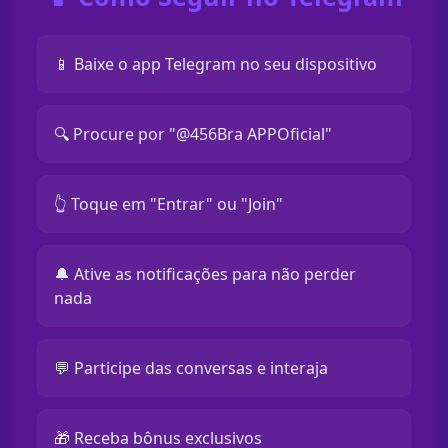
📱 Baixe o app Telegram no seu dispositivo
🔍 Procure por "@456Bra APPOficial"
👆 Toque em "Entrar" ou "Join"
🔔 Ative as notificações para não perder
nada
💬 Participe das conversas e interaja
🎁 Receba bônus exclusivos