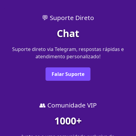
💬 Suporte Direto
Chat
Suporte direto via Telegram, respostas rápidas e
atendimento personalizado!
Falar Suporte
👥 Comunidade VIP
1000+