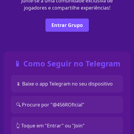
Junte-se a uma comunidade exclusiva de
jogadores e compartilhe experiências!
Entrar Grupo
📱 Como Seguir no Telegram
📱 Baixe o app Telegram no seu dispositivo
🔍 Procure por "@456ROficial"
👆 Toque em "Entrar" ou "Join"