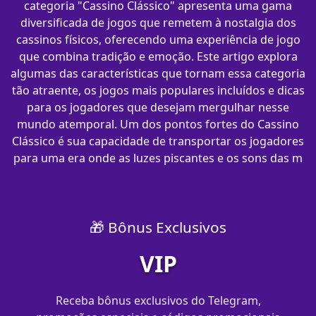
categoria "Cassino Clássico" apresenta uma gama
diversificada de jogos que remetem à nostalgia dos
cassinos físicos, oferecendo uma experiência de jogo
que combina tradição e emoção. Este artigo explora
algumas das características que tornam essa categoria
tão atraente, os jogos mais populares incluídos e dicas
para os jogadores que desejam mergulhar nesse
mundo atemporal. Um dos pontos fortes do Cassino
Clássico é sua capacidade de transportar os jogadores
para uma era onde as luzes piscantes e os sons das m
🎁 Bônus Exclusivos
VIP
Receba bônus exclusivos do Telegram,