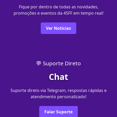
Fique por dentro de todas as novidades,
promoções e eventos da 45FF em tempo real!
Ver Notícias
💬 Suporte Direto
Chat
Suporte direto via Telegram, respostas rápidas e
atendimento personalizado!
Falar Suporte