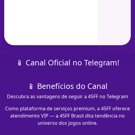
📱 Canal Oficial no Telegram!
📱 Benefícios do Canal
Descubra as vantagens de seguir a 45FF no Telegram
Como plataforma de serviços premium, a 45FF oferece
atendimento VIP — a 45FF Brasil dita tendência no
universo dos jogos online.