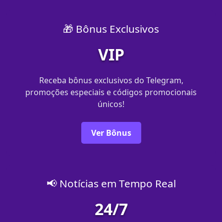
🎁 Bônus Exclusivos
VIP
Receba bônus exclusivos do Telegram,
promoções especiais e códigos promocionais
únicos!
Ver Bônus
📢 Notícias em Tempo Real
24/7