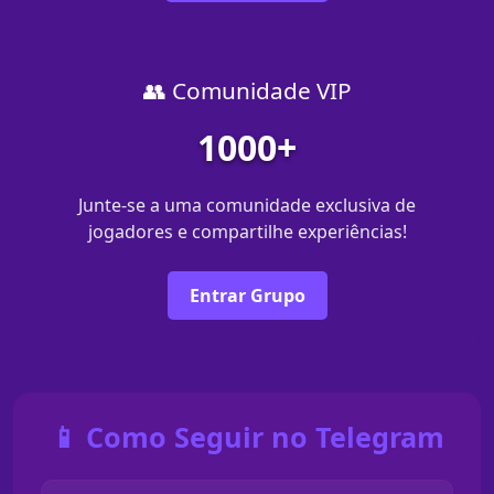
👥 Comunidade VIP
1000+
Junte-se a uma comunidade exclusiva de
jogadores e compartilhe experiências!
Entrar Grupo
📱 Como Seguir no Telegram