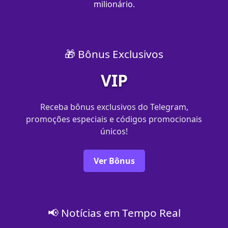
milionário.
🎁 Bônus Exclusivos
VIP
Receba bônus exclusivos do Telegram,
promoções especiais e códigos promocionais
únicos!
Ver Bônus
📢 Notícias em Tempo Real