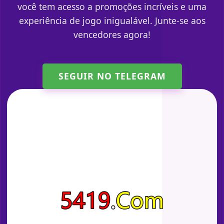
você tem acesso a promoções incríveis e uma
experiência de jogo inigualável. Junte-se aos
vencedores agora!
SEGUIR NO TELEGRAM