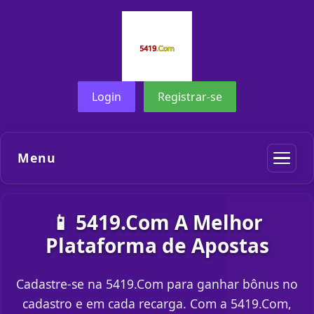
Login
Registrar-se
Menu
📱 5419.Com A Melhor
Plataforma de Apostas
Cadastre-se na 5419.Com para ganhar bônus no
cadastro e em cada recarga. Com a 5419.Com,