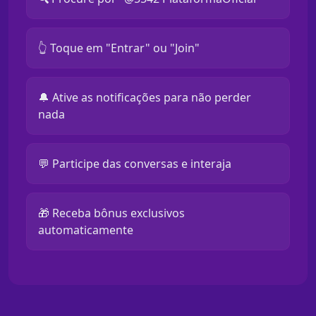
👆 Toque em "Entrar" ou "Join"
🔔 Ative as notificações para não perder
nada
💬 Participe das conversas e interaja
🎁 Receba bônus exclusivos
automaticamente