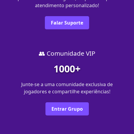
atendimento personalizado!
Falar Suporte
👥 Comunidade VIP
1000+
Junte-se a uma comunidade exclusiva de
jogadores e compartilhe experiências!
Entrar Grupo