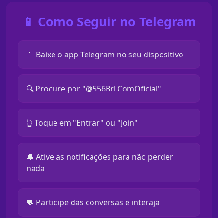
📱 Como Seguir no Telegram
📱 Baixe o app Telegram no seu dispositivo
🔍 Procure por "@556Brl.ComOficial"
👆 Toque em "Entrar" ou "Join"
🔔 Ative as notificações para não perder
nada
💬 Participe das conversas e interaja