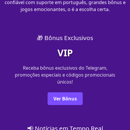
confiável com suporte em português, grandes bônus e
jogos emocionantes, o é a escolha certa.
🎁 Bônus Exclusivos
VIP
Receba bônus exclusivos do Telegram,
promoções especiais e códigos promocionais
únicos!
Ver Bônus
📢 Notícias em Tempo Real