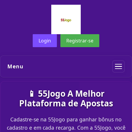
Login
Registrar-se
Menu
📱 55Jogo A Melhor
Plataforma de Apostas
Cadastre-se na 55Jogo para ganhar bônus no
cadastro e em cada recarga. Com a 55Jogo, você