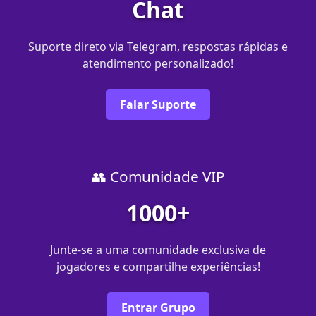
Chat
Suporte direto via Telegram, respostas rápidas e
atendimento personalizado!
Falar Suporte
👥 Comunidade VIP
1000+
Junte-se a uma comunidade exclusiva de
jogadores e compartilhe experiências!
Entrar Grupo