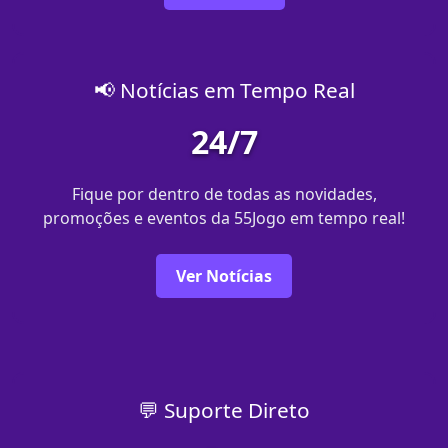
📢 Notícias em Tempo Real
24/7
Fique por dentro de todas as novidades,
promoções e eventos da 55Jogo em tempo real!
Ver Notícias
💬 Suporte Direto