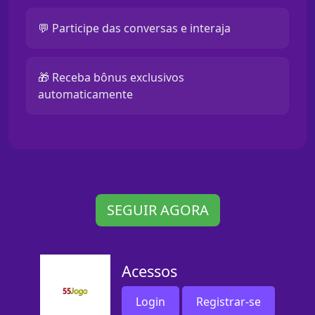
💬 Participe das conversas e interaja
🎁 Receba bônus exclusivos
automaticamente
SEGUIR AGORA
Acessos
Login
Registrar-se