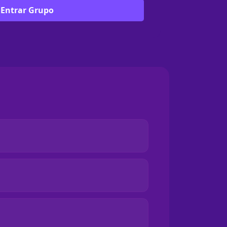
Entrar Grupo