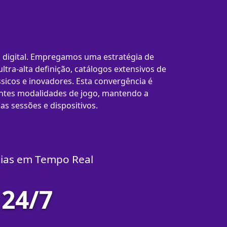
 digital. Empregamos uma estratégia de
ltra-alta definição, catálogos extensivos de
sicos e inovadores. Esta convergência é
entes modalidades de jogo, mantendo a
as sessões e dispositivos.
cias em Tempo Real
24/7