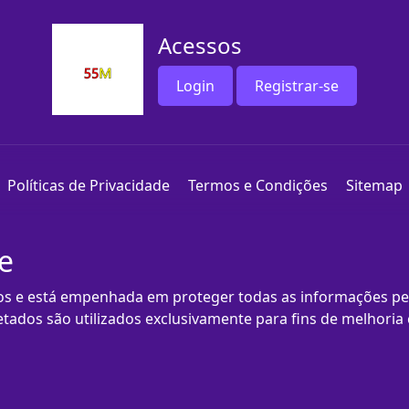
Acessos
Login
Registrar-se
Políticas de Privacidade
Termos e Condições
Sitemap
de
rios e está empenhada em proteger todas as informações pe
tados são utilizados exclusivamente para fins de melhoria