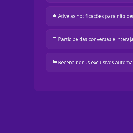
🔔 Ative as notificações para não p
💬 Participe das conversas e interaj
🎁 Receba bônus exclusivos autom