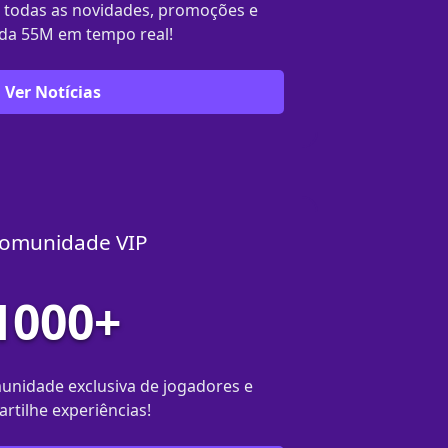
e todas as novidades, promoções e
da 55M em tempo real!
Ver Notícias
Comunidade VIP
1000+
unidade exclusiva de jogadores e
rtilhe experiências!