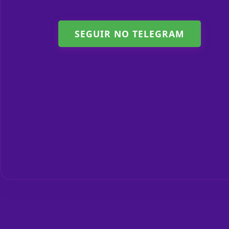
SEGUIR NO TELEGRAM