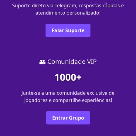
Suporte direto via Telegram, respostas rápidas e
atendimento personalizado!
Falar Suporte
👥 Comunidade VIP
1000+
Junte-se a uma comunidade exclusiva de
jogadores e compartilhe experiências!
Entrar Grupo