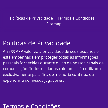
Políticas de Privacidade
Termos e Condições
Sitemap
Políticas de Privacidade
A 55XX APP valoriza a privacidade de seus usuários e
está empenhada em proteger todas as informações
pessoais fornecidas durante o uso de nossos canais de
comunicação. Todos os dados coletados são utilizados
exclusivamente para fins de melhoria contínua da
experiência de nossos jogadores.
Termos e Condições