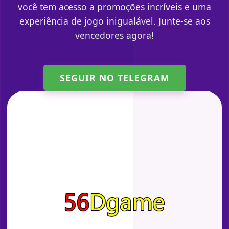
você tem acesso a promoções incríveis e uma
experiência de jogo inigualável. Junte-se aos
vencedores agora!
SEGUIR NO TELEGRAM