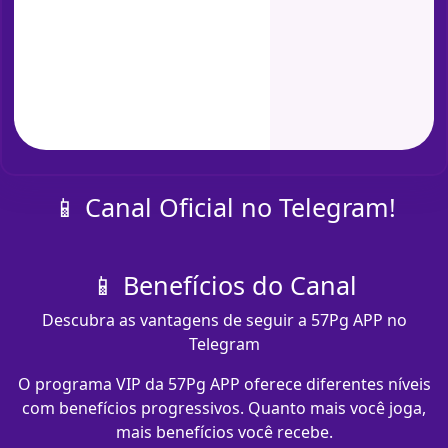
📱 Canal Oficial no Telegram!
📱 Benefícios do Canal
Descubra as vantagens de seguir a 57Pg APP no
Telegram
O programa VIP da 57Pg APP oferece diferentes níveis
com benefícios progressivos. Quanto mais você joga,
mais benefícios você recebe.