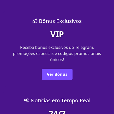
🎁 Bônus Exclusivos
VIP
Receba bônus exclusivos do Telegram,
promoções especiais e códigos promocionais
únicos!
Ver Bônus
📢 Notícias em Tempo Real
24/7