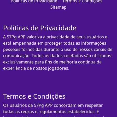
Políticas de Privacidade
Termos e Condições
Sitemap
Políticas de Privacidade
A 57Pg APP valoriza a privacidade de seus usuários e
está empenhada em proteger todas as informações
pessoais fornecidas durante o uso de nossos canais de
comunicação. Todos os dados coletados são utilizados
exclusivamente para fins de melhoria contínua da
experiência de nossos jogadores.
Termos e Condições
Os usuários da 57Pg APP concordam em respeitar
todas as regras e regulamentos estabelecidos. É