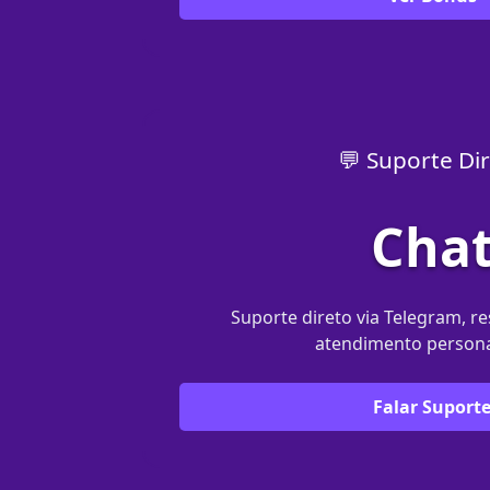
💬 Suporte Di
Cha
Suporte direto via Telegram, r
atendimento persona
Falar Suport