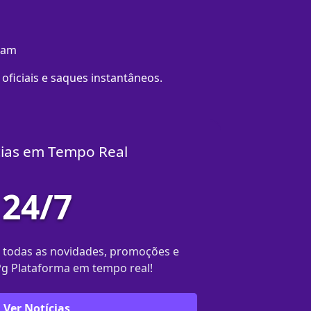
ram
oficiais e saques instantâneos.
cias em Tempo Real
24/7
e todas as novidades, promoções e
Pg Plataforma em tempo real!
Ver Notícias