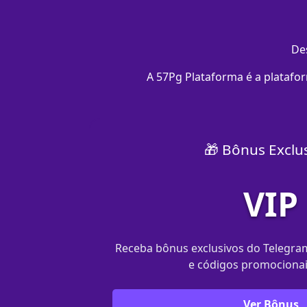
De
A 57Pg Plataforma é a platafor
🎁 Bônus Exclu
VIP
Receba bônus exclusivos do Telegra
e códigos promocionai
Ver Bônus