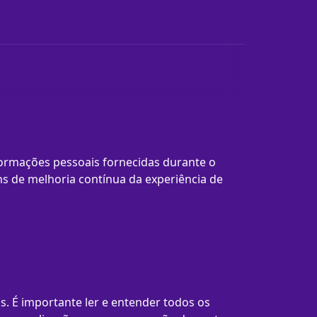
formações pessoais fornecidas durante o
ns de melhoria contínua da experiência de
. É importante ler e entender todos os