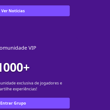
Ver Notícias
Comunidade VIP
1000+
unidade exclusiva de jogadores e
rtilhe experiências!
Entrar Grupo