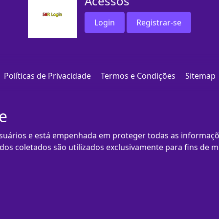
Acessos
Login
Registrar-se
Políticas de Privacidade
Termos e Condições
Sitemap
de
 usuários e está empenhada em proteger todas as informaçõ
os coletados são utilizados exclusivamente para fins de m