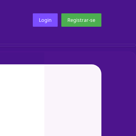
Login
Registrar-se