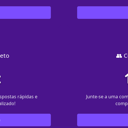
reto
👥 
t
espostas rápidas e
Junte-se a uma com
lizado!
compa
e