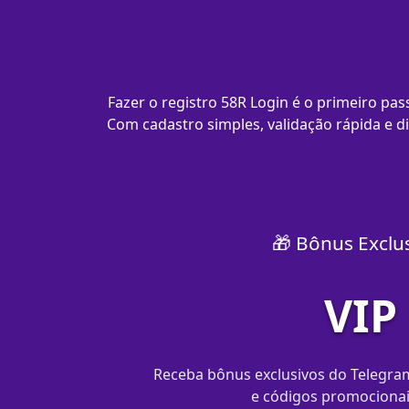
Fazer o registro 58R Login é o primeiro p
Com cadastro simples, validação rápida e d
🎁 Bônus Exclu
VIP
Receba bônus exclusivos do Telegra
e códigos promocionai