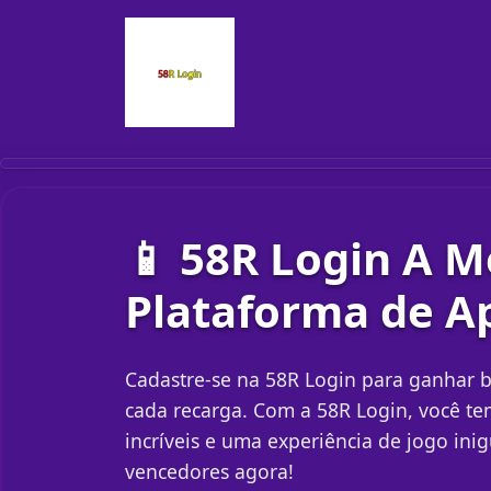
📱 58R Login A M
Plataforma de A
Cadastre-se na 58R Login para ganhar 
cada recarga. Com a 58R Login, você t
incríveis e uma experiência de jogo inig
vencedores agora!