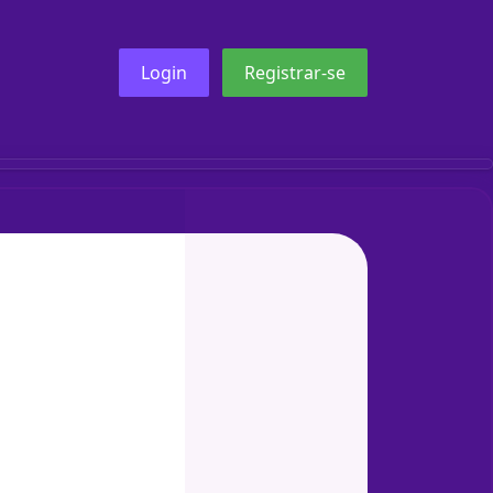
Login
Registrar-se