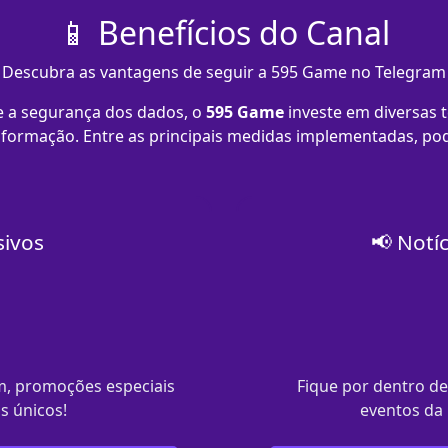
📱 Benefícios do Canal
Descubra as vantagens de seguir a 595 Game no Telegram
 e a segurança dos dados, o
595 Game
investe em diversas 
nformação. Entre as principais medidas implementadas, po
sivos
📢 Notí
m, promoções especiais
Fique por dentro d
s únicos!
eventos da