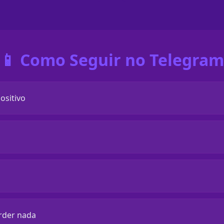
📱 Como Seguir no Telegram
ositivo
erder nada