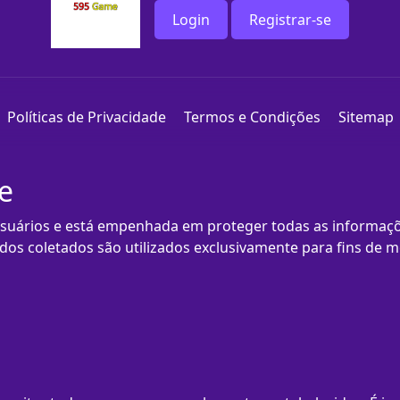
Login
Registrar-se
Políticas de Privacidade
Termos e Condições
Sitemap
de
 usuários e está empenhada em proteger todas as informaçõ
os coletados são utilizados exclusivamente para fins de m