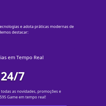
tecnologias e adota práticas modernas de
demos destacar:
cias em Tempo Real
24/7
e todas as novidades, promoções e
 595 Game em tempo real!