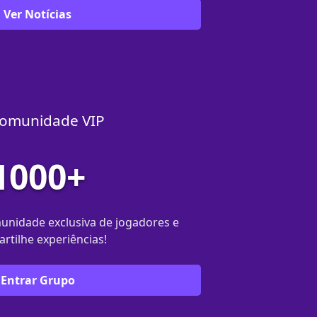
Ver Notícias
Comunidade VIP
1000+
unidade exclusiva de jogadores e
rtilhe experiências!
Entrar Grupo