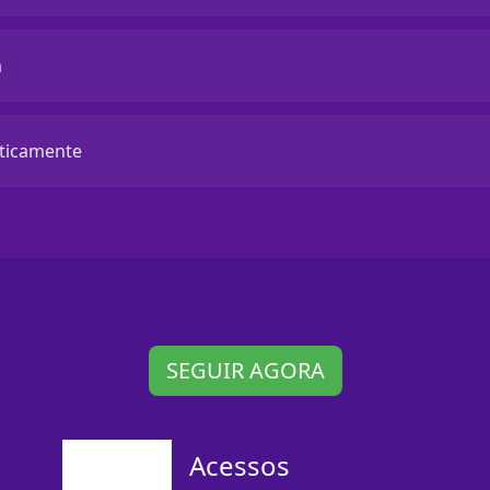
a
aticamente
SEGUIR AGORA
Acessos