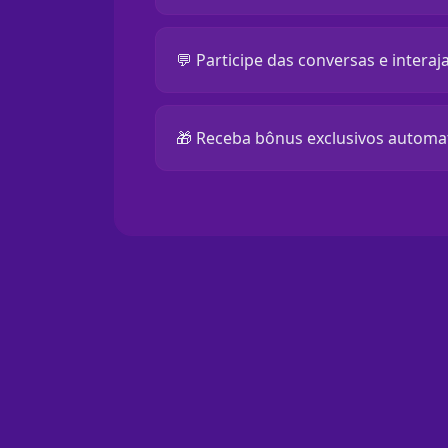
💬 Participe das conversas e interaj
🎁 Receba bônus exclusivos autom