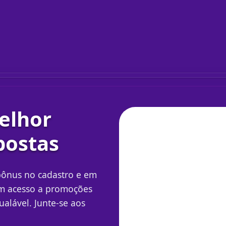
elhor
postas
bônus no cadastro e em
em acesso a promoções
ualável. Junte-se aos