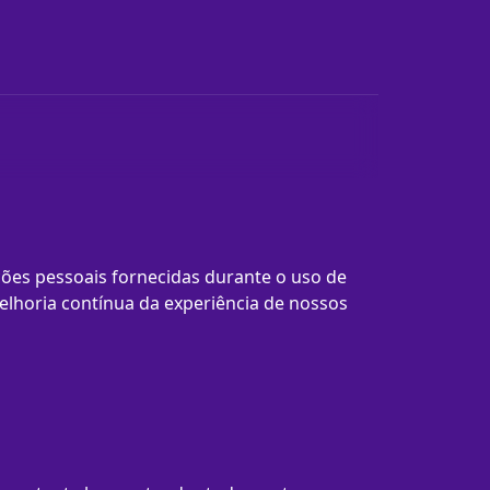
ões pessoais fornecidas durante o uso de
elhoria contínua da experiência de nossos