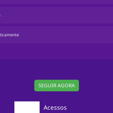
a
aticamente
SEGUIR AGORA
Acessos