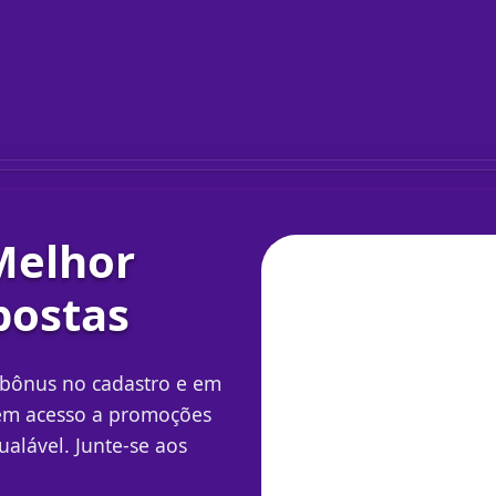
Melhor
postas
 bônus no cadastro e em
tem acesso a promoções
ualável. Junte-se aos