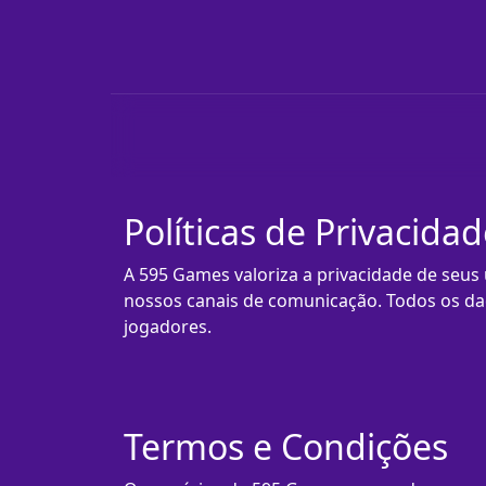
Políticas de Privacida
A 595 Games valoriza a privacidade de seu
nossos canais de comunicação. Todos os dad
jogadores.
Termos e Condições