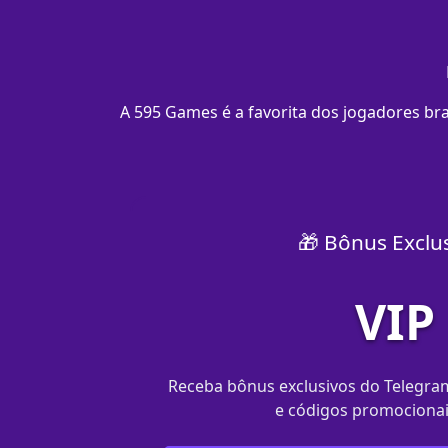
A 595 Games é a favorita dos jogadores bra
🎁 Bônus Exclu
VIP
Receba bônus exclusivos do Telegra
e códigos promocionai