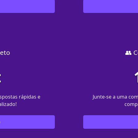
reto
👥 
t
espostas rápidas e
Junte-se a uma com
lizado!
compa
e