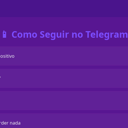
📱 Como Seguir no Telegram
ositivo
"
erder nada