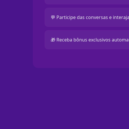
💬 Participe das conversas e interaj
🎁 Receba bônus exclusivos autom