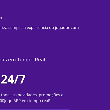
m
riza sempre a experiência do jogador com
cias em Tempo Real
24/7
e todas as novidades, promoções e
600Jogo APP em tempo real!