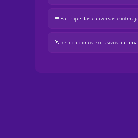
💬 Participe das conversas e interaj
🎁 Receba bônus exclusivos autom