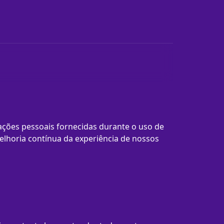
ações pessoais fornecidas durante o uso de
elhoria contínua da experiência de nossos