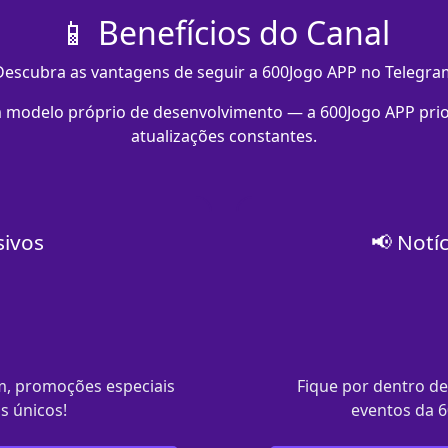
📱 Benefícios do Canal
Descubra as vantagens de seguir a 600Jogo APP no Telegra
m modelo próprio de desenvolvimento — a 600Jogo APP prio
atualizações constantes.
sivos
📢 Notí
m, promoções especiais
Fique por dentro d
s únicos!
eventos da 