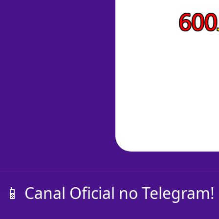
📱 Canal Oficial no Telegram!