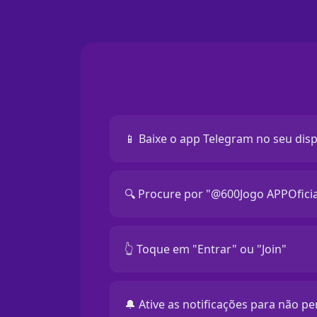
📱 Baixe o app Telegram no seu disp
🔍 Procure por "@600Jogo APPOficia
👆 Toque em "Entrar" ou "Join"
🔔 Ative as notificações para não p