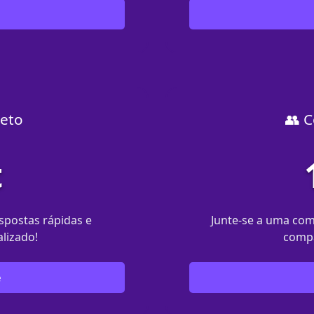
reto
👥 
t
espostas rápidas e
Junte-se a uma com
lizado!
compa
e