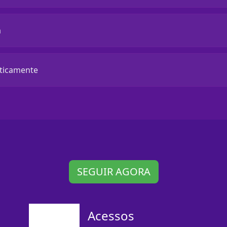
a
aticamente
SEGUIR AGORA
Acessos