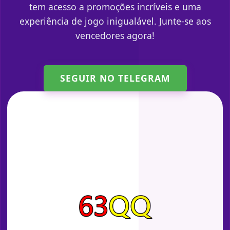
tem acesso a promoções incríveis e uma
experiência de jogo inigualável. Junte-se aos
vencedores agora!
SEGUIR NO TELEGRAM