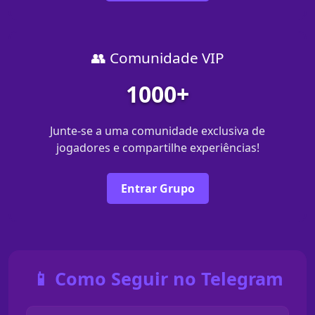
👥 Comunidade VIP
1000+
Junte-se a uma comunidade exclusiva de
jogadores e compartilhe experiências!
Entrar Grupo
📱 Como Seguir no Telegram