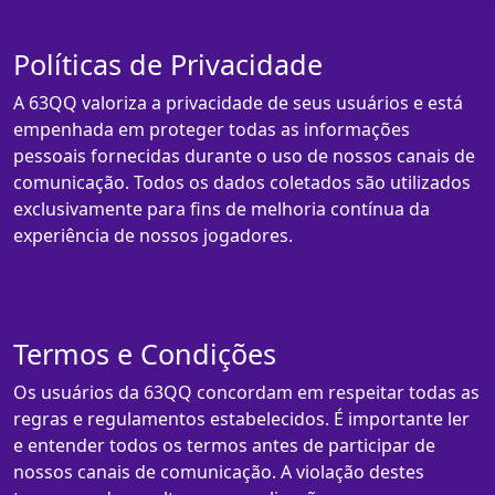
Políticas de Privacidade
A 63QQ valoriza a privacidade de seus usuários e está
empenhada em proteger todas as informações
pessoais fornecidas durante o uso de nossos canais de
comunicação. Todos os dados coletados são utilizados
exclusivamente para fins de melhoria contínua da
experiência de nossos jogadores.
Termos e Condições
Os usuários da 63QQ concordam em respeitar todas as
regras e regulamentos estabelecidos. É importante ler
e entender todos os termos antes de participar de
nossos canais de comunicação. A violação destes