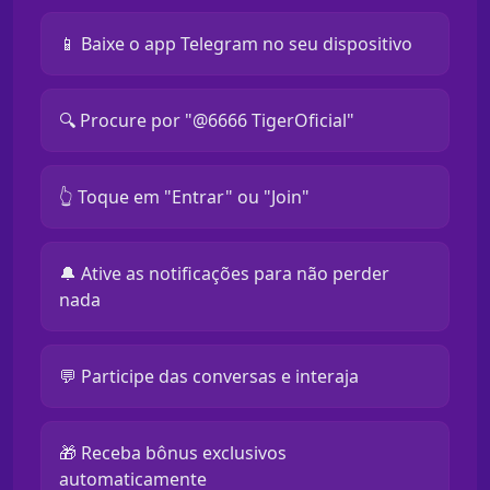
📱 Baixe o app Telegram no seu dispositivo
🔍 Procure por "@6666 TigerOficial"
👆 Toque em "Entrar" ou "Join"
🔔 Ative as notificações para não perder
nada
💬 Participe das conversas e interaja
🎁 Receba bônus exclusivos
automaticamente