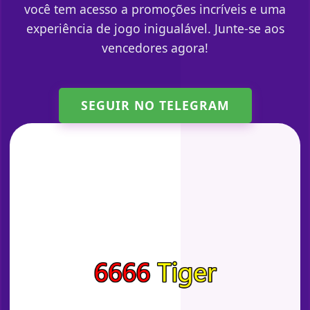
você tem acesso a promoções incríveis e uma
experiência de jogo inigualável. Junte-se aos
vencedores agora!
SEGUIR NO TELEGRAM