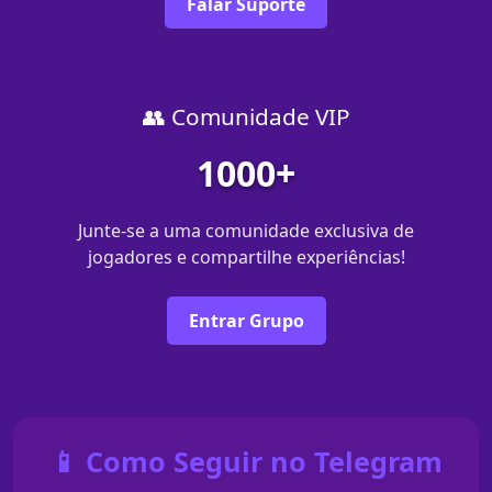
Falar Suporte
👥 Comunidade VIP
1000+
Junte-se a uma comunidade exclusiva de
jogadores e compartilhe experiências!
Entrar Grupo
📱 Como Seguir no Telegram