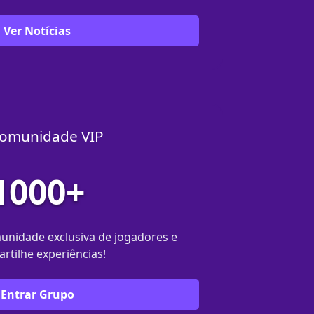
Ver Notícias
Comunidade VIP
1000+
unidade exclusiva de jogadores e
rtilhe experiências!
Entrar Grupo