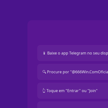
📱 Baixe o app Telegram no seu disp
🔍 Procure por "@666Win.ComOficia
👆 Toque em "Entrar" ou "Join"