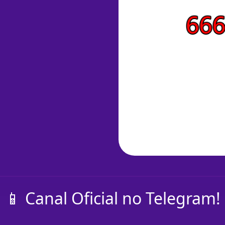
📱 Canal Oficial no Telegram!