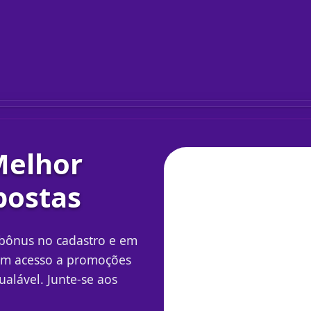
Melhor
postas
 bônus no cadastro e em
tem acesso a promoções
ualável. Junte-se aos