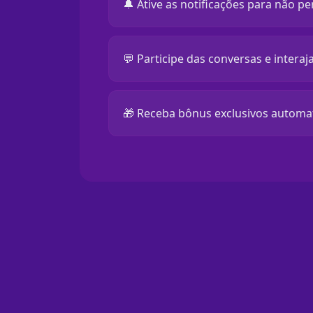
🔔 Ative as notificações para não p
💬 Participe das conversas e interaj
🎁 Receba bônus exclusivos autom