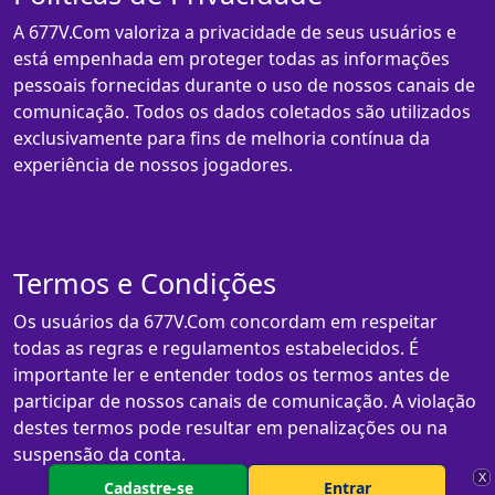
A 677V.Com valoriza a privacidade de seus usuários e
está empenhada em proteger todas as informações
pessoais fornecidas durante o uso de nossos canais de
comunicação. Todos os dados coletados são utilizados
exclusivamente para fins de melhoria contínua da
experiência de nossos jogadores.
Termos e Condições
Os usuários da 677V.Com concordam em respeitar
todas as regras e regulamentos estabelecidos. É
importante ler e entender todos os termos antes de
participar de nossos canais de comunicação. A violação
destes termos pode resultar em penalizações ou na
suspensão da conta.
X
Cadastre-se
Entrar