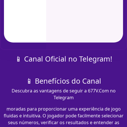
📱 Canal Oficial no Telegram!
📱 Benefícios do Canal
Descubra as vantagens de seguir a 677V.Com no
Telegram
moradas para proporcionar uma experiência de jogo
fluidas e intuitiva. O jogador pode facilmente selecionar
seus números, verificar os resultados e entender as