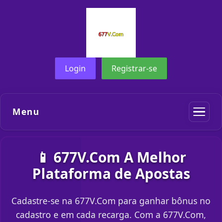
Login
Registrar-se
Menu
📱 677V.Com A Melhor
Plataforma de Apostas
Cadastre-se na 677V.Com para ganhar bônus no
cadastro e em cada recarga. Com a 677V.Com,