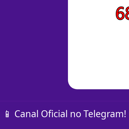
📱 Canal Oficial no Telegram!