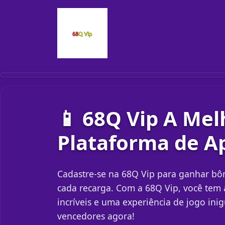
📱 68Q Vip A Mel
Plataforma de A
Cadastre-se na 68Q Vip para ganhar bô
cada recarga. Com a 68Q Vip, você tem
incríveis e uma experiência de jogo inig
vencedores agora!