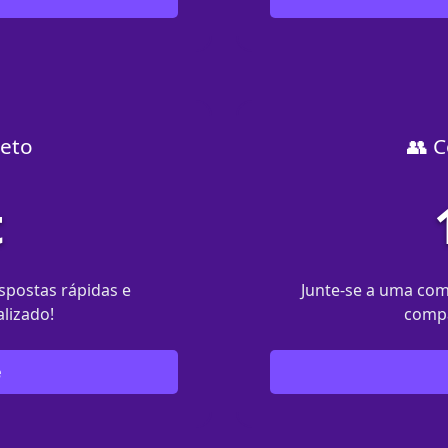
reto
👥 
t
espostas rápidas e
Junte-se a uma com
lizado!
compa
e