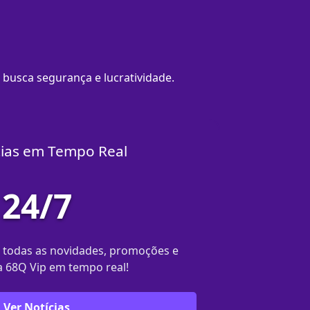
 busca segurança e lucratividade.
cias em Tempo Real
24/7
e todas as novidades, promoções e
a 68Q Vip em tempo real!
Ver Notícias