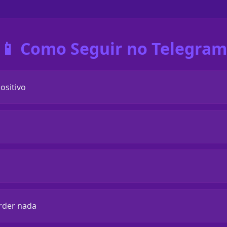
📱 Como Seguir no Telegram
ositivo
erder nada