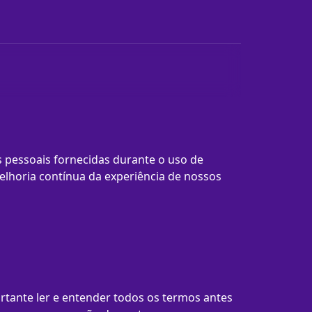
 pessoais fornecidas durante o uso de
elhoria contínua da experiência de nossos
rtante ler e entender todos os termos antes