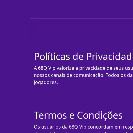
Políticas de Privacida
A 68Q Vip valoriza a privacidade de seus u
nossos canais de comunicação. Todos os dad
jogadores.
Termos e Condições
Os usuários da 68Q Vip concordam em respei