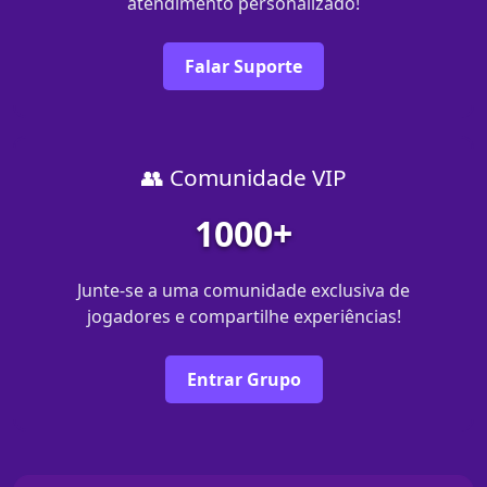
atendimento personalizado!
Falar Suporte
👥 Comunidade VIP
1000+
Junte-se a uma comunidade exclusiva de
jogadores e compartilhe experiências!
Entrar Grupo