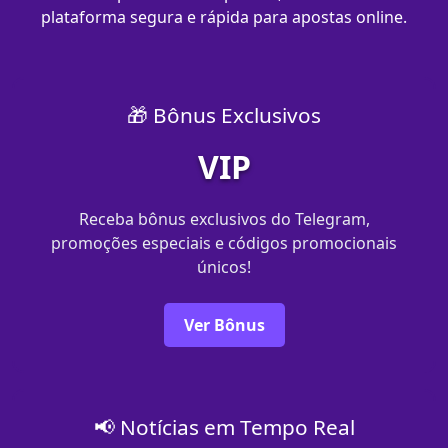
plataforma segura e rápida para apostas online.
🎁 Bônus Exclusivos
VIP
Receba bônus exclusivos do Telegram,
promoções especiais e códigos promocionais
únicos!
Ver Bônus
📢 Notícias em Tempo Real