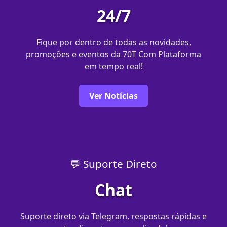
24/7
Fique por dentro de todas as novidades,
promoções e eventos da 70T Com Plataforma
em tempo real!
Ver Notícias
💬 Suporte Direto
Chat
Suporte direto via Telegram, respostas rápidas e