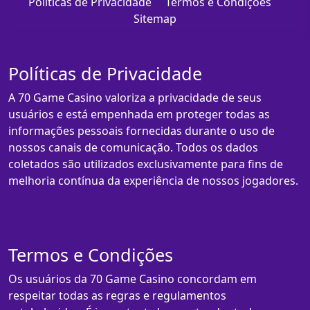
Políticas de Privacidade
Termos e Condições
Sitemap
Políticas de Privacidade
A 70 Game Casino valoriza a privacidade de seus
usuários e está empenhada em proteger todas as
informações pessoais fornecidas durante o uso de
nossos canais de comunicação. Todos os dados
coletados são utilizados exclusivamente para fins de
melhoria contínua da experiência de nossos jogadores.
Termos e Condições
Os usuários da 70 Game Casino concordam em
respeitar todas as regras e regulamentos