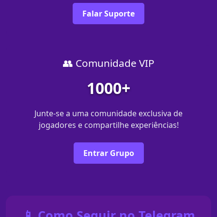
Falar Suporte
👥 Comunidade VIP
1000+
Junte-se a uma comunidade exclusiva de
jogadores e compartilhe experiências!
Entrar Grupo
📱 Como Seguir no Telegram