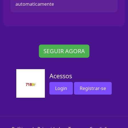
automaticamente
SEGUIR AGORA
Acessos
Login
Registrar-se