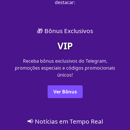
destacar:
🎁 Bônus Exclusivos
VIP
Receba bônus exclusivos do Telegram,
promoções especiais e códigos promocionais
únicos!
Ver Bônus
📢 Notícias em Tempo Real