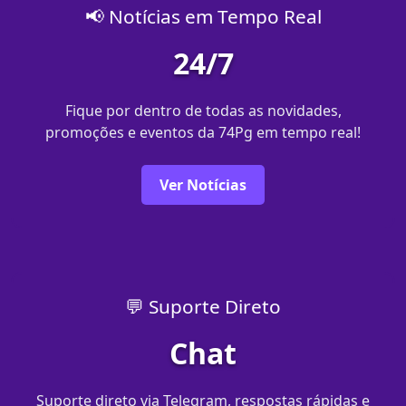
📢 Notícias em Tempo Real
24/7
Fique por dentro de todas as novidades,
promoções e eventos da 74Pg em tempo real!
Ver Notícias
💬 Suporte Direto
Chat
Suporte direto via Telegram, respostas rápidas e