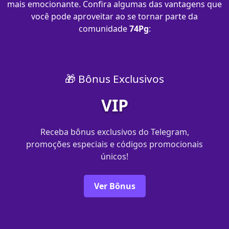
mais emocionante. Confira algumas das vantagens que
você pode aproveitar ao se tornar parte da
comunidade
74Pg
:
🎁 Bônus Exclusivos
VIP
Receba bônus exclusivos do Telegram,
promoções especiais e códigos promocionais
únicos!
Ver Bônus