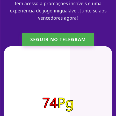
tem acesso a promoções incríveis e uma
experiência de jogo inigualável. Junte-se aos
vencedores agora!
SEGUIR NO TELEGRAM