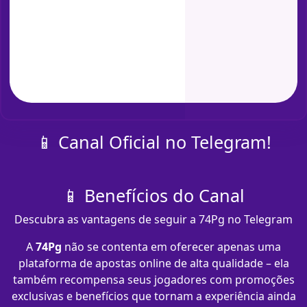
📱 Canal Oficial no Telegram!
📱 Benefícios do Canal
Descubra as vantagens de seguir a 74Pg no Telegram
A
74Pg
não se contenta em oferecer apenas uma
plataforma de apostas online de alta qualidade – ela
também recompensa seus jogadores com promoções
exclusivas e benefícios que tornam a experiência ainda