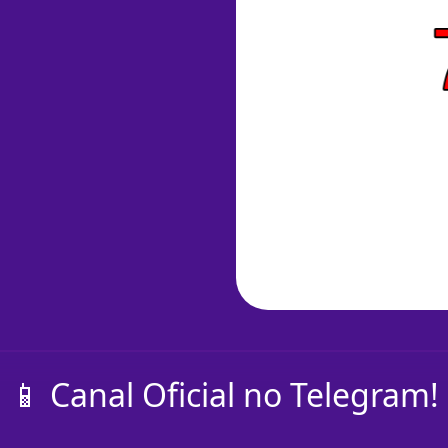
📱 Canal Oficial no Telegram!