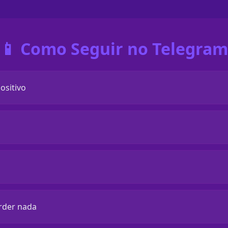
📱 Como Seguir no Telegram
ositivo
erder nada