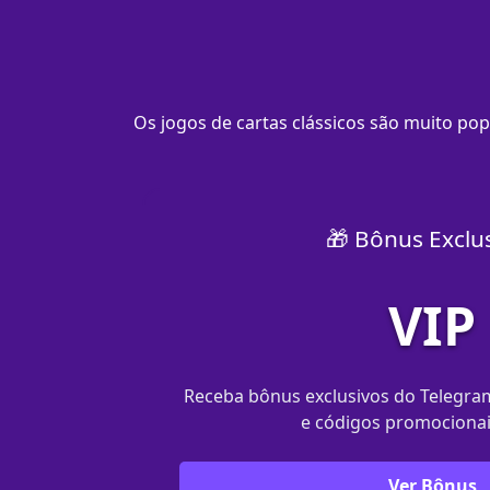
Os jogos de cartas clássicos são muito pop
🎁 Bônus Exclu
VIP
Receba bônus exclusivos do Telegra
e códigos promocionai
Ver Bônus