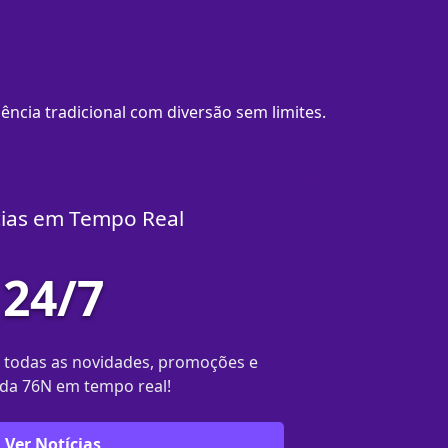
ência tradicional com diversão sem limites.
cias em Tempo Real
24/7
e todas as novidades, promoções e
 da 76N em tempo real!
Ver Notícias