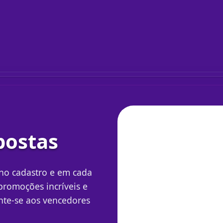
postas
no cadastro e em cada
promoções incríveis e
unte-se aos vencedores