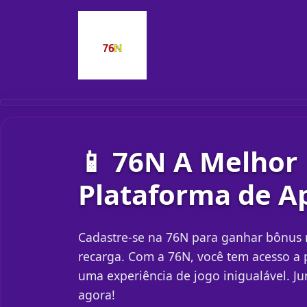
📱 76N A Melhor
Plataforma de A
Cadastre-se na 76N para ganhar bônus 
recarga. Com a 76N, você tem acesso a 
uma experiência de jogo inigualável. J
agora!