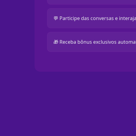
💬 Participe das conversas e interaj
🎁 Receba bônus exclusivos autom