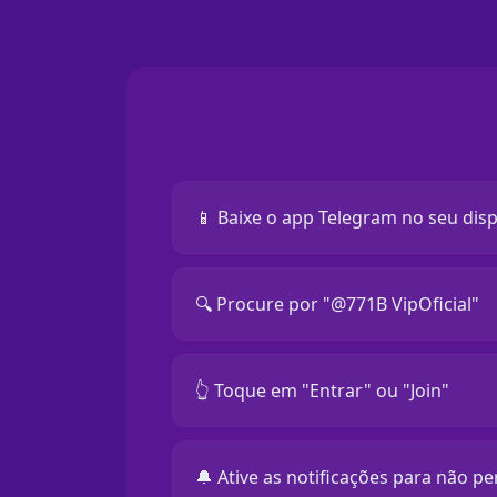
📱 Baixe o app Telegram no seu disp
🔍 Procure por "@771B VipOficial"
👆 Toque em "Entrar" ou "Join"
🔔 Ative as notificações para não p