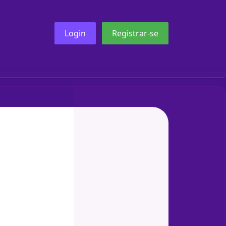
Login
Registrar-se