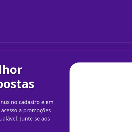
lhor
postas
ônus no cadastro e em
m acesso a promoções
ualável. Junte-se aos