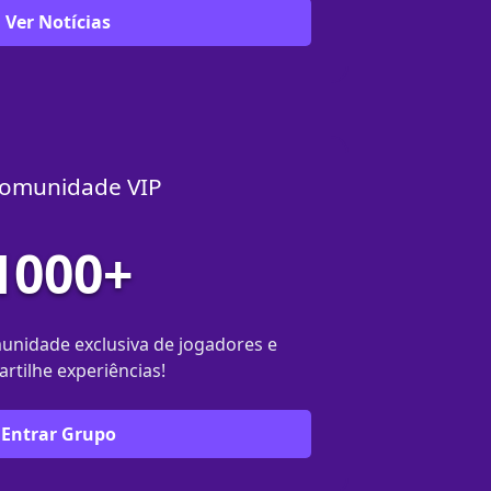
Ver Notícias
Comunidade VIP
1000+
unidade exclusiva de jogadores e
rtilhe experiências!
Entrar Grupo