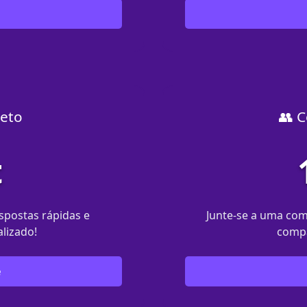
reto
👥 
t
espostas rápidas e
Junte-se a uma com
lizado!
compa
e