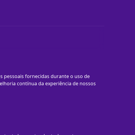
s pessoais fornecidas durante o uso de
elhoria contínua da experiência de nossos