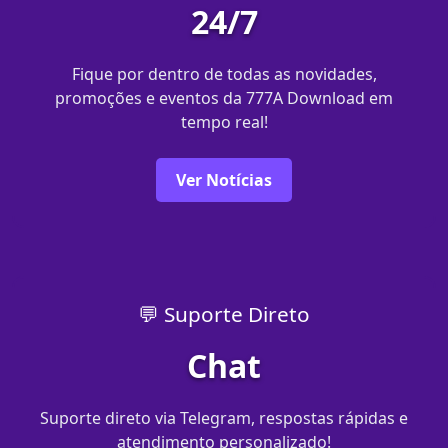
24/7
Fique por dentro de todas as novidades,
promoções e eventos da 777A Download em
tempo real!
Ver Notícias
💬 Suporte Direto
Chat
Suporte direto via Telegram, respostas rápidas e
atendimento personalizado!