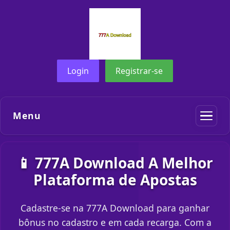
Login
Registrar-se
Menu
📱 777A Download A Melhor
Plataforma de Apostas
Cadastre-se na 777A Download para ganhar
bônus no cadastro e em cada recarga. Com a