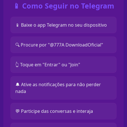
📱 Como Seguir no Telegram
📱 Baixe o app Telegram no seu dispositivo
🔍 Procure por "@777A DownloadOficial"
👆 Toque em "Entrar" ou "Join"
🔔 Ative as notificações para não perder
nada
💬 Participe das conversas e interaja