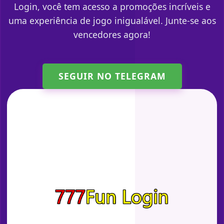
Login, você tem acesso a promoções incríveis e
uma experiência de jogo inigualável. Junte-se aos
vencedores agora!
SEGUIR NO TELEGRAM