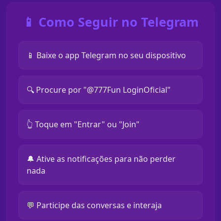
📱 Como Seguir no Telegram
📱 Baixe o app Telegram no seu dispositivo
🔍 Procure por "@777Fun LoginOficial"
👆 Toque em "Entrar" ou "Join"
🔔 Ative as notificações para não perder
nada
💬 Participe das conversas e interaja