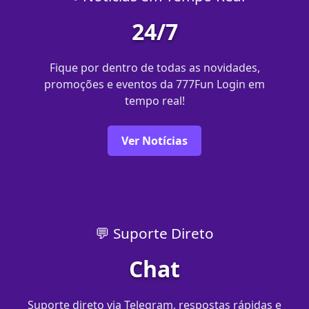
24/7
Fique por dentro de todas as novidades,
promoções e eventos da 777Fun Login em
tempo real!
Ver Notícias
💬 Suporte Direto
Chat
Suporte direto via Telegram, respostas rápidas e