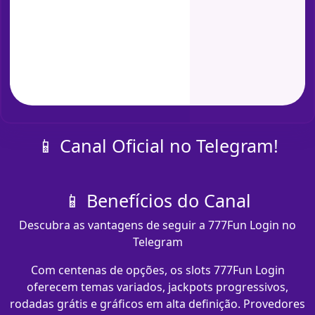
📱 Canal Oficial no Telegram!
📱 Benefícios do Canal
Descubra as vantagens de seguir a 777Fun Login no
Telegram
Com centenas de opções, os slots 777Fun Login
oferecem temas variados, jackpots progressivos,
rodadas grátis e gráficos em alta definição. Provedores