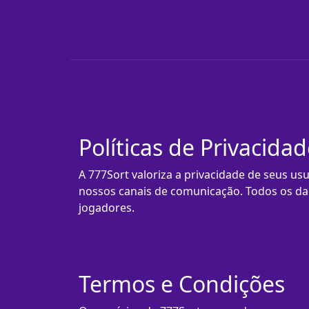
Políticas de Privacida
A 777Sort valoriza a privacidade de seus u
nossos canais de comunicação. Todos os dad
jogadores.
Termos e Condições