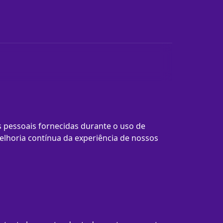
 pessoais fornecidas durante o uso de
elhoria contínua da experiência de nossos