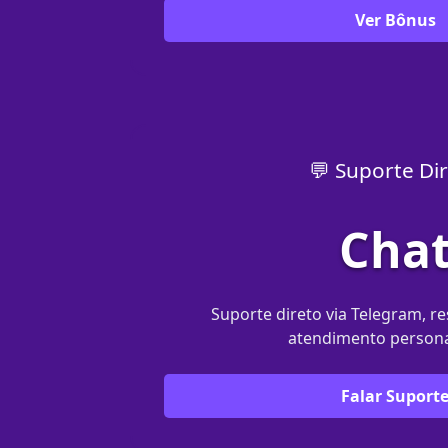
Ver Bônus
💬 Suporte Di
Cha
Suporte direto via Telegram, r
atendimento persona
Falar Suport