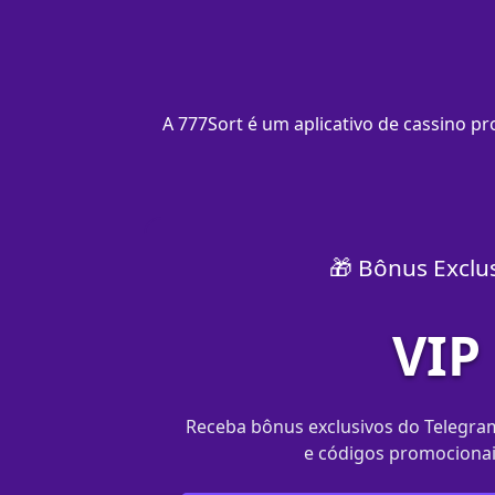
A 777Sort é um aplicativo de cassino p
🎁 Bônus Exclu
VIP
Receba bônus exclusivos do Telegra
e códigos promocionai