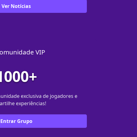
Ver Notícias
Comunidade VIP
1000+
unidade exclusiva de jogadores e
rtilhe experiências!
Entrar Grupo