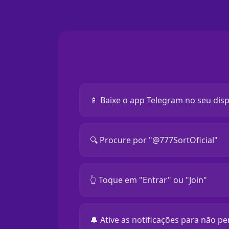
📱 Baixe o app Telegram no seu disp
🔍 Procure por "@777SortOficial"
👆 Toque em "Entrar" ou "Join"
🔔 Ative as notificações para não p