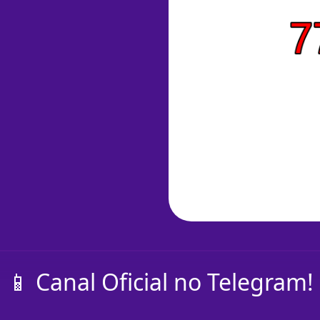
📱 Canal Oficial no Telegram!