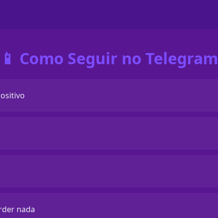
📱 Como Seguir no Telegram
ositivo
erder nada