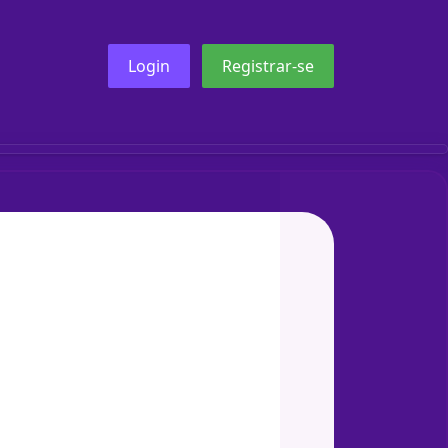
Login
Registrar-se