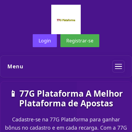
Login
Registrar-se
Menu
📱 77G Plataforma A Melhor
Plataforma de Apostas
Cadastre-se na 77G Plataforma para ganhar
bônus no cadastro e em cada recarga. Com a 77G