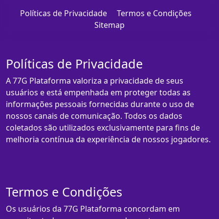
Políticas de Privacidade
Termos e Condições
Sitemap
Políticas de Privacidade
A 77G Plataforma valoriza a privacidade de seus
usuários e está empenhada em proteger todas as
informações pessoais fornecidas durante o uso de
nossos canais de comunicação. Todos os dados
coletados são utilizados exclusivamente para fins de
melhoria contínua da experiência de nossos jogadores.
Termos e Condições
Os usuários da 77G Plataforma concordam em