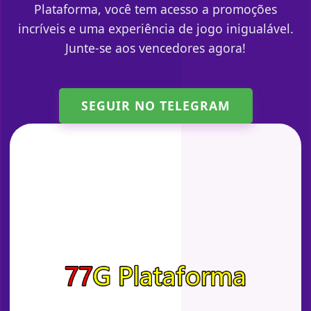
Plataforma, você tem acesso a promoções
incríveis e uma experiência de jogo inigualável.
Junte-se aos vencedores agora!
SEGUIR NO TELEGRAM