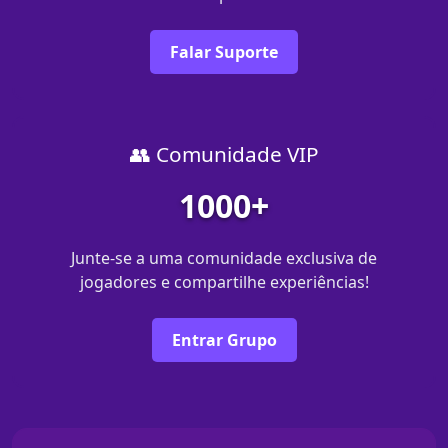
Falar Suporte
👥 Comunidade VIP
1000+
Junte-se a uma comunidade exclusiva de
jogadores e compartilhe experiências!
Entrar Grupo