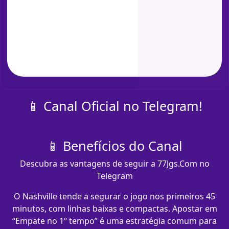
📱 Canal Oficial no Telegram!
📱 Benefícios do Canal
Descubra as vantagens de seguir a 77Jgs.Com no
Telegram
O Nashville tende a segurar o jogo nos primeiros 45
minutos, com linhas baixas e compactas. Apostar em
“Empate no 1º tempo” é uma estratégia comum para