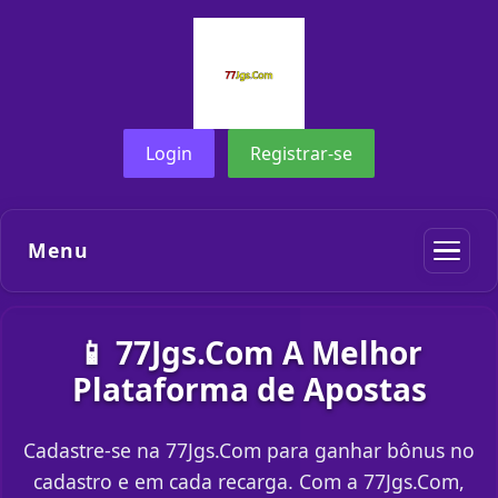
Login
Registrar-se
Menu
📱 77Jgs.Com A Melhor
Plataforma de Apostas
Cadastre-se na 77Jgs.Com para ganhar bônus no
cadastro e em cada recarga. Com a 77Jgs.Com,