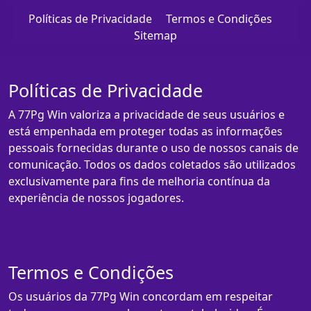
Políticas de Privacidade
Termos e Condições
Sitemap
Políticas de Privacidade
A 77Pg Win valoriza a privacidade de seus usuários e
está empenhada em proteger todas as informações
pessoais fornecidas durante o uso de nossos canais de
comunicação. Todos os dados coletados são utilizados
exclusivamente para fins de melhoria contínua da
experiência de nossos jogadores.
Termos e Condições
Os usuários da 77Pg Win concordam em respeitar