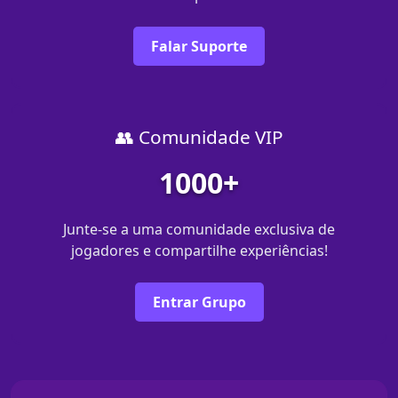
Falar Suporte
👥 Comunidade VIP
1000+
Junte-se a uma comunidade exclusiva de
jogadores e compartilhe experiências!
Entrar Grupo