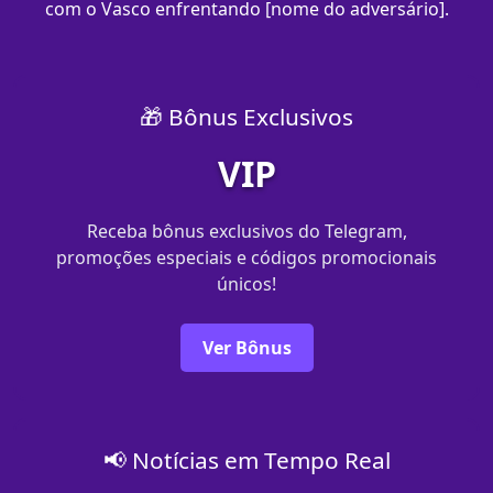
com o Vasco enfrentando [nome do adversário].
🎁 Bônus Exclusivos
VIP
Receba bônus exclusivos do Telegram,
promoções especiais e códigos promocionais
únicos!
Ver Bônus
📢 Notícias em Tempo Real