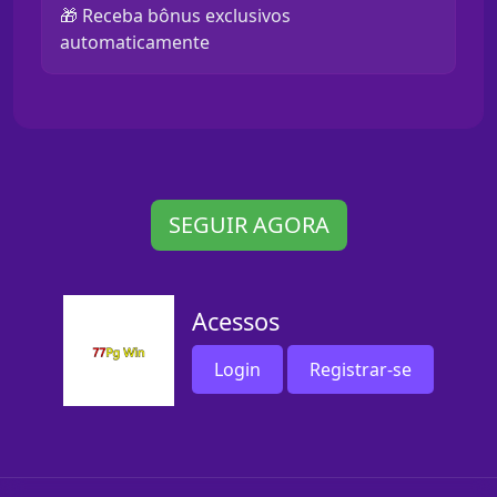
🎁 Receba bônus exclusivos
automaticamente
SEGUIR AGORA
Acessos
Login
Registrar-se