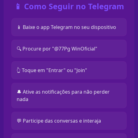
📱 Como Seguir no Telegram
📱 Baixe o app Telegram no seu dispositivo
🔍 Procure por "@77Pg WinOficial"
👆 Toque em "Entrar" ou "Join"
🔔 Ative as notificações para não perder
nada
💬 Participe das conversas e interaja