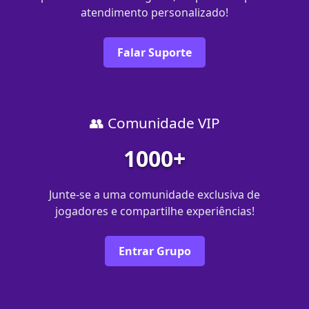
atendimento personalizado!
Falar Suporte
👥 Comunidade VIP
1000+
Junte-se a uma comunidade exclusiva de
jogadores e compartilhe experiências!
Entrar Grupo