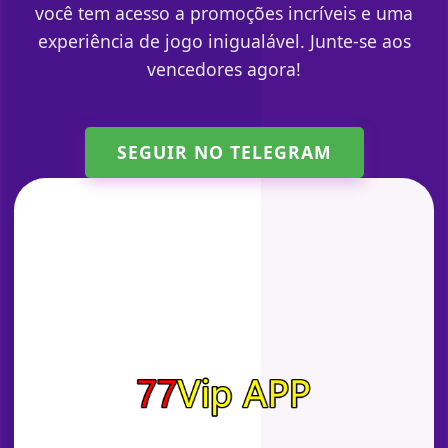
você tem acesso a promoções incríveis e uma
experiência de jogo inigualável. Junte-se aos
vencedores agora!
SEGUIR NO TELEGRAM