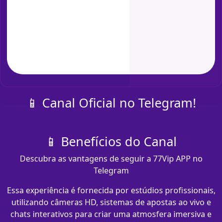
📱 Canal Oficial no Telegram!
📱 Benefícios do Canal
Descubra as vantagens de seguir a 77Vip APP no
Telegram
Essa experiência é fornecida por estúdios profissionais,
utilizando câmeras HD, sistemas de apostas ao vivo e
chats interativos para criar uma atmosfera imersiva e