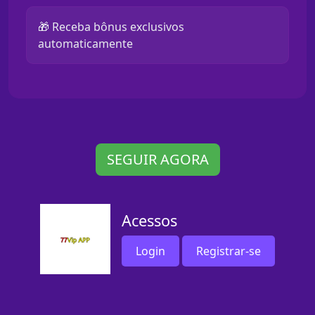
🎁 Receba bônus exclusivos
automaticamente
SEGUIR AGORA
Acessos
Login
Registrar-se