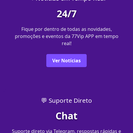
24/7
Fique por dentro de todas as novidades,
promoções e eventos da 77Vip APP em tempo
real!
Ver Notícias
💬 Suporte Direto
Chat
Suporte direto via Telegram, respostas rápidas e