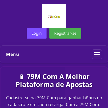
Login
Registrar-se
Menu
📱 79M Com A Melhor
Plataforma de Apostas
Cadastre-se na 79M Com para ganhar bônus no
cadastro e em cada recarga. Com a 79M Com,