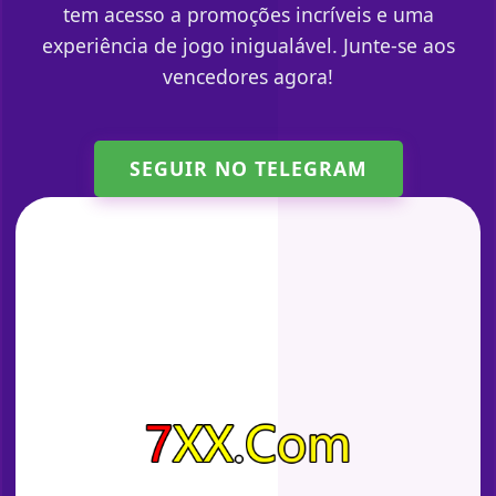
tem acesso a promoções incríveis e uma
experiência de jogo inigualável. Junte-se aos
vencedores agora!
SEGUIR NO TELEGRAM