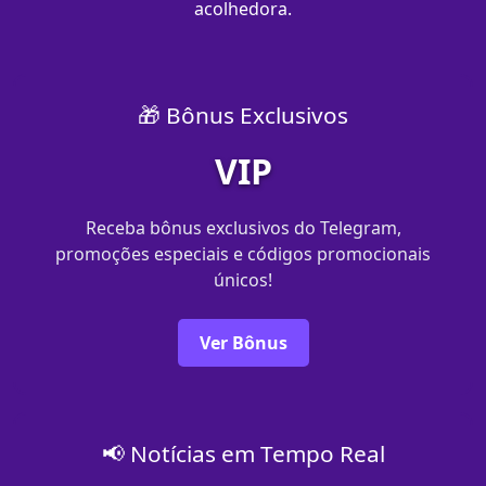
acolhedora.
🎁 Bônus Exclusivos
VIP
Receba bônus exclusivos do Telegram,
promoções especiais e códigos promocionais
únicos!
Ver Bônus
📢 Notícias em Tempo Real