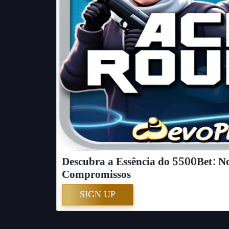
Descubra a Essência do 5500Bet: No
Compromissos
SIGN UP