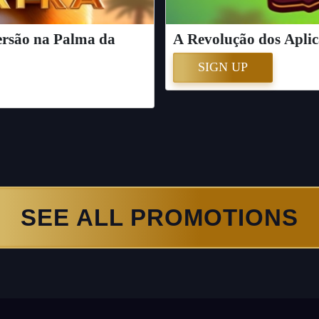
ersão na Palma da
A Revolução dos Aplic
SIGN UP
SEE ALL PROMOTIONS