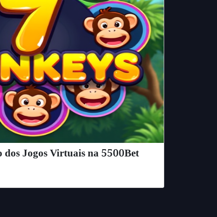
dos Jogos Virtuais na 5500Bet