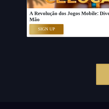
A Revolução dos Jogos Mobile: Div
Mão
SIGN UP