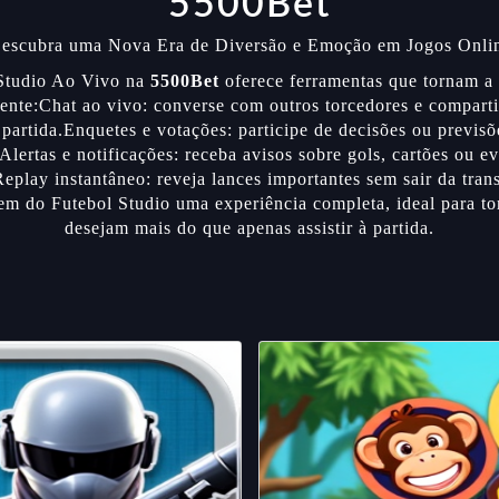
5500Bet
escubra uma Nova Era de Diversão e Emoção em Jogos Onli
Studio Ao Vivo na
5500Bet
oferece ferramentas que tornam a 
ente:Chat ao vivo: converse com outros torcedores e comparti
 partida.Enquetes e votações: participe de decisões ou previsõ
Alertas e notificações: receba avisos sobre gols, cartões ou e
eplay instantâneo: reveja lances importantes sem sair da tra
em do Futebol Studio uma experiência completa, ideal para t
desejam mais do que apenas assistir à partida.