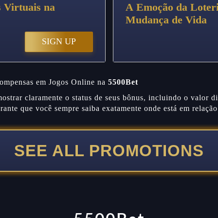
Virtuais na
A Emoção da Loter
Mudança de Vida
SIGN UP
compensas em Jogos Online na
5500Bet
ostrar claramente o status de seus bônus, incluindo o valor di
rante que você sempre saiba exatamente onde está em relação 
SEE ALL PROMOTIONS